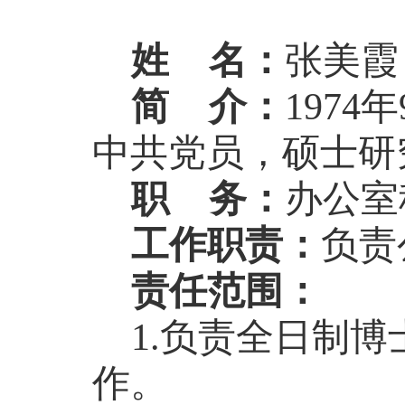
姓
名：
张美霞
简
介：
197
中共
党员，硕士研
职
务
：
办公室
工作职责：
负责
责任范围：
1.负责全日制
作。