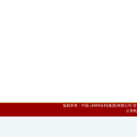
版权所有：中国·yl6809永利(集团)有限公司-官
公安机关