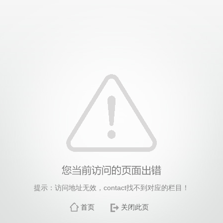
中国·yl6809永利(集团)有限公司-官方网站
提示：访问地址无效，contact找不到对应的栏目！
首页
关闭此页