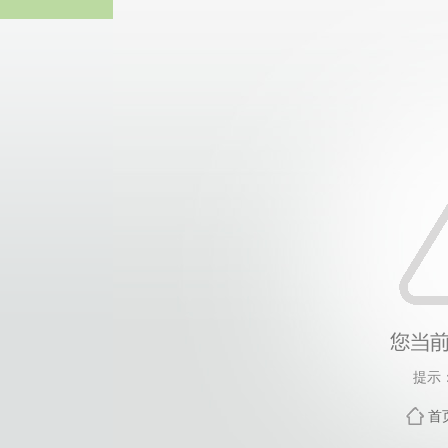
中国·yl6809
提示
首