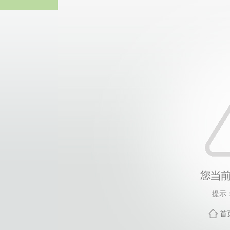
中国·yl6809
提示
首